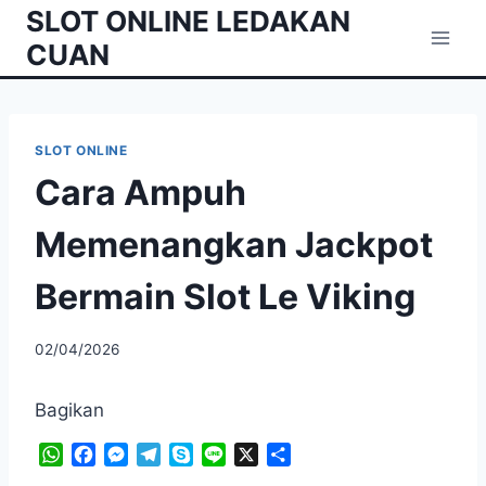
Skip
SLOT ONLINE LEDAKAN
to
CUAN
content
SLOT ONLINE
Cara Ampuh
Memenangkan Jackpot
Bermain Slot Le Viking
02/04/2026
Bagikan
W
F
M
T
S
L
X
S
h
a
e
e
k
i
h