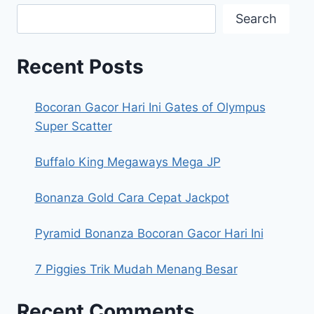
Search
Recent Posts
Bocoran Gacor Hari Ini Gates of Olympus
Super Scatter
Buffalo King Megaways Mega JP
Bonanza Gold Cara Cepat Jackpot
Pyramid Bonanza Bocoran Gacor Hari Ini
7 Piggies Trik Mudah Menang Besar
Recent Comments