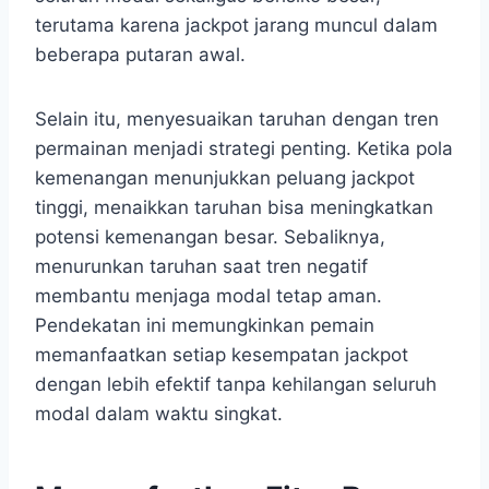
terutama karena jackpot jarang muncul dalam
beberapa putaran awal.
Selain itu, menyesuaikan taruhan dengan tren
permainan menjadi strategi penting. Ketika pola
kemenangan menunjukkan peluang jackpot
tinggi, menaikkan taruhan bisa meningkatkan
potensi kemenangan besar. Sebaliknya,
menurunkan taruhan saat tren negatif
membantu menjaga modal tetap aman.
Pendekatan ini memungkinkan pemain
memanfaatkan setiap kesempatan jackpot
dengan lebih efektif tanpa kehilangan seluruh
modal dalam waktu singkat.