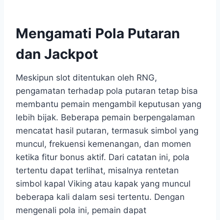
Mengamati Pola Putaran
dan Jackpot
Meskipun slot ditentukan oleh RNG,
pengamatan terhadap pola putaran tetap bisa
membantu pemain mengambil keputusan yang
lebih bijak. Beberapa pemain berpengalaman
mencatat hasil putaran, termasuk simbol yang
muncul, frekuensi kemenangan, dan momen
ketika fitur bonus aktif. Dari catatan ini, pola
tertentu dapat terlihat, misalnya rentetan
simbol kapal Viking atau kapak yang muncul
beberapa kali dalam sesi tertentu. Dengan
mengenali pola ini, pemain dapat