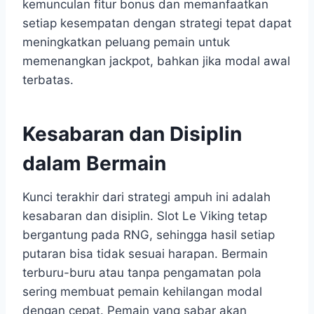
kemunculan fitur bonus dan memanfaatkan
setiap kesempatan dengan strategi tepat dapat
meningkatkan peluang pemain untuk
memenangkan jackpot, bahkan jika modal awal
terbatas.
Kesabaran dan Disiplin
dalam Bermain
Kunci terakhir dari strategi ampuh ini adalah
kesabaran dan disiplin. Slot Le Viking tetap
bergantung pada RNG, sehingga hasil setiap
putaran bisa tidak sesuai harapan. Bermain
terburu-buru atau tanpa pengamatan pola
sering membuat pemain kehilangan modal
dengan cepat. Pemain yang sabar akan