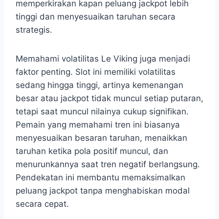
memperkirakan kapan peluang jackpot lebih
tinggi dan menyesuaikan taruhan secara
strategis.
Memahami volatilitas Le Viking juga menjadi
faktor penting. Slot ini memiliki volatilitas
sedang hingga tinggi, artinya kemenangan
besar atau jackpot tidak muncul setiap putaran,
tetapi saat muncul nilainya cukup signifikan.
Pemain yang memahami tren ini biasanya
menyesuaikan besaran taruhan, menaikkan
taruhan ketika pola positif muncul, dan
menurunkannya saat tren negatif berlangsung.
Pendekatan ini membantu memaksimalkan
peluang jackpot tanpa menghabiskan modal
secara cepat.