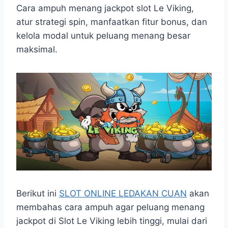
a
c
s
l
y
n
a
Cara ampuh menang jackpot slot Le Viking,
t
e
s
e
p
e
r
atur strategi spin, manfaatkan fitur bonus, dan
s
b
e
g
e
e
kelola modal untuk peluang menang besar
A
o
n
r
maksimal.
p
o
g
a
p
k
e
m
r
Berikut ini
SLOT ONLINE LEDAKAN CUAN
akan
membahas cara ampuh agar peluang menang
jackpot di Slot Le Viking lebih tinggi, mulai dari