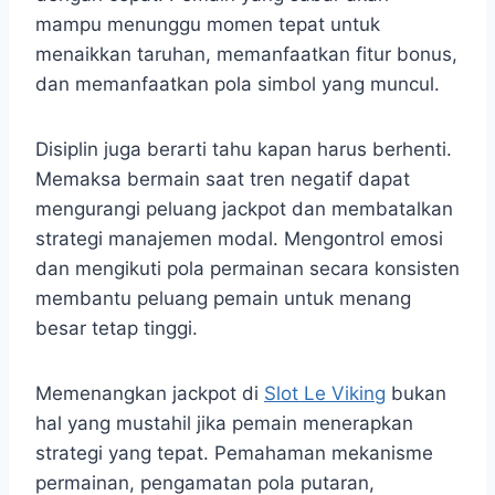
mampu menunggu momen tepat untuk
menaikkan taruhan, memanfaatkan fitur bonus,
dan memanfaatkan pola simbol yang muncul.
Disiplin juga berarti tahu kapan harus berhenti.
Memaksa bermain saat tren negatif dapat
mengurangi peluang jackpot dan membatalkan
strategi manajemen modal. Mengontrol emosi
dan mengikuti pola permainan secara konsisten
membantu peluang pemain untuk menang
besar tetap tinggi.
Memenangkan jackpot di
Slot Le Viking
bukan
hal yang mustahil jika pemain menerapkan
strategi yang tepat. Pemahaman mekanisme
permainan, pengamatan pola putaran,