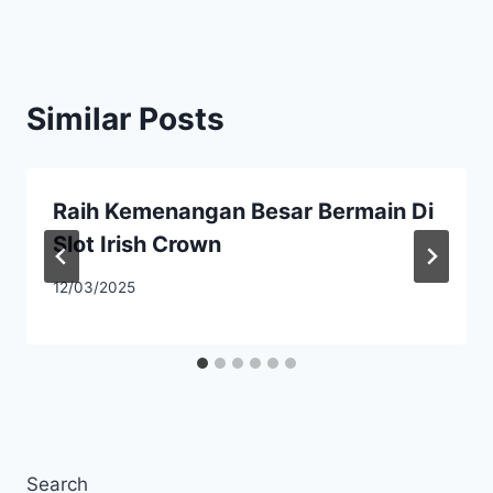
Similar Posts
Raih Kemenangan Besar Bermain Di
Slot Irish Crown
12/03/2025
Search