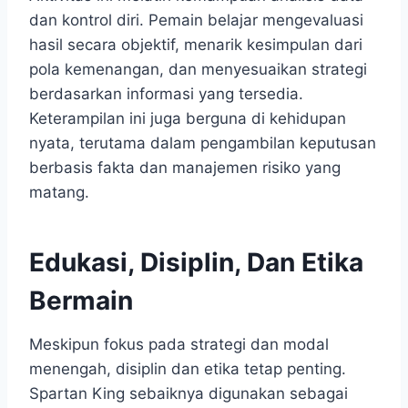
dan kontrol diri. Pemain belajar mengevaluasi
hasil secara objektif, menarik kesimpulan dari
pola kemenangan, dan menyesuaikan strategi
berdasarkan informasi yang tersedia.
Keterampilan ini juga berguna di kehidupan
nyata, terutama dalam pengambilan keputusan
berbasis fakta dan manajemen risiko yang
matang.
Edukasi, Disiplin, Dan Etika
Bermain
Meskipun fokus pada strategi dan modal
menengah, disiplin dan etika tetap penting.
Spartan King sebaiknya digunakan sebagai