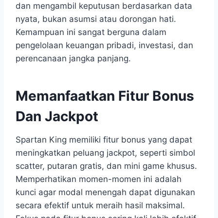
dan mengambil keputusan berdasarkan data
nyata, bukan asumsi atau dorongan hati.
Kemampuan ini sangat berguna dalam
pengelolaan keuangan pribadi, investasi, dan
perencanaan jangka panjang.
Memanfaatkan Fitur Bonus
Dan Jackpot
Spartan King memiliki fitur bonus yang dapat
meningkatkan peluang jackpot, seperti simbol
scatter, putaran gratis, dan mini game khusus.
Memperhatikan momen-momen ini adalah
kunci agar modal menengah dapat digunakan
secara efektif untuk meraih hasil maksimal.