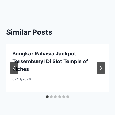
Similar Posts
Bongkar Rahasia Jackpot
Tersembunyi Di Slot Temple of
Riches
02/11/2026