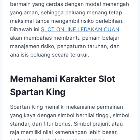
bermain yang cerdas dengan modal menengah
yang aman, sehingga peluang menang tetap
maksimal tanpa mengambil risiko berlebihan.
Dibawah ini
SLOT ONLINE LEDAKAN CUAN
akan membahas membantu pemain belajar
manajemen risiko, pengaturan taruhan, dan
analisis peluang secara terukur.
Memahami Karakter Slot
Spartan King
Spartan King memiliki mekanisme permainan
yang kaya dengan simbol bernilai tinggi, simbol
standar, dan fitur bonus. Simbol prajurit atau
raja memiliki nilai kemenangan lebih besar,