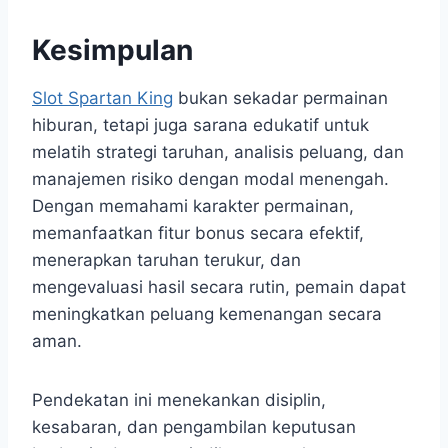
Kesimpulan
Slot Spartan King
bukan sekadar permainan
hiburan, tetapi juga sarana edukatif untuk
melatih strategi taruhan, analisis peluang, dan
manajemen risiko dengan modal menengah.
Dengan memahami karakter permainan,
memanfaatkan fitur bonus secara efektif,
menerapkan taruhan terukur, dan
mengevaluasi hasil secara rutin, pemain dapat
meningkatkan peluang kemenangan secara
aman.
Pendekatan ini menekankan disiplin,
kesabaran, dan pengambilan keputusan