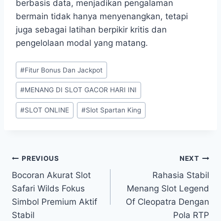
berbasis data, menjadikan pengalaman
bermain tidak hanya menyenangkan, tetapi
juga sebagai latihan berpikir kritis dan
pengelolaan modal yang matang.
Post
#
Fitur Bonus Dan Jackpot
Tags:
#
MENANG DI SLOT GACOR HARI INI
#
SLOT ONLINE
#
Slot Spartan King
Post
PREVIOUS
NEXT
Bocoran Akurat Slot
Rahasia Stabil
navigation
Safari Wilds Fokus
Menang Slot Legend
Simbol Premium Aktif
Of Cleopatra Dengan
Stabil
Pola RTP