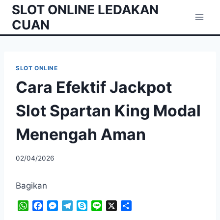
Skip
SLOT ONLINE LEDAKAN
to
CUAN
content
SLOT ONLINE
Cara Efektif Jackpot
Slot Spartan King Modal
Menengah Aman
02/04/2026
Bagikan
W
F
M
T
S
L
X
S
h
a
e
e
k
i
h